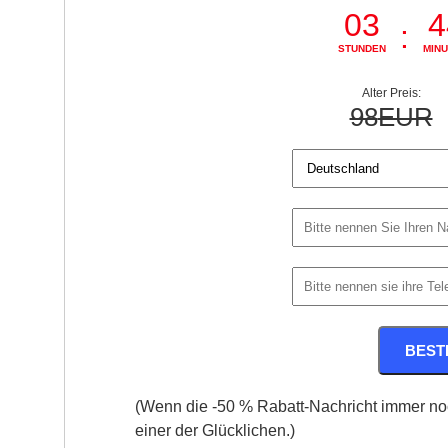
03
4
:
STUNDEN
MIN
Alter Preis:
98
EUR
BEST
(Wenn die
-50 %
Rabatt-Nachricht immer noc
einer der Glücklichen.)