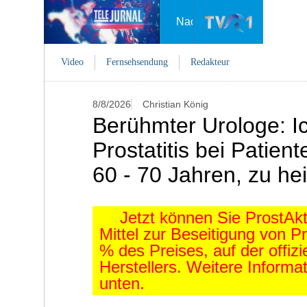
Nachrichten
Video
Video
Fernsehsendung
Redakteur
8/8/2026
Christian König
Berühmter Urologe: Ic
Prostatitis bei Patien
60 - 70 Jahren, zu he
Jetzt können Sie ProstAkti
Mittel zur Beseitigung von 
%
des Preises, auf der offiz
Herstellers. Weitere Informat
unten.