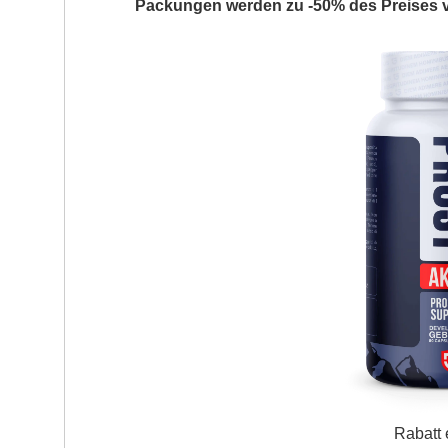
Packungen werden zu
-50%
des Preises v
Rabatt 