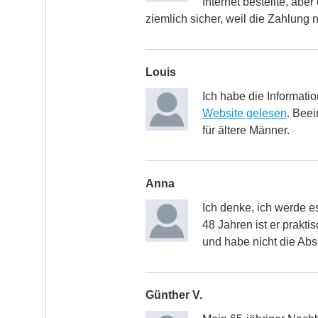
Internet bestellte, aber
ziemlich sicher, weil die Zahlung n
Louis
Ich habe die Informatio
Website gelesen
. Beei
für ältere Männer.
Anna
Ich denke, ich werde e
48 Jahren ist er praktis
und habe nicht die Abs
Günther V.